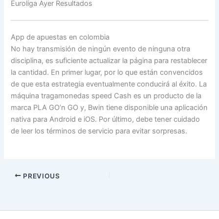
Euroliga Ayer Resultados
App de apuestas en colombia
No hay transmisión de ningún evento de ninguna otra
disciplina, es suficiente actualizar la página para restablecer
la cantidad. En primer lugar, por lo que están convencidos
de que esta estrategia eventualmente conducirá al éxito. La
máquina tragamonedas speed Cash es un producto de la
marca PLA GO’n GO y, Bwin tiene disponible una aplicación
nativa para Android e iOS. Por último, debe tener cuidado
de leer los términos de servicio para evitar sorpresas.
PREVIOUS