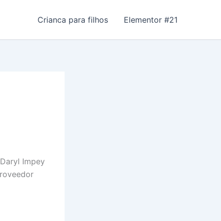
Crianca para filhos
Elementor #21
 Daryl Impey
proveedor