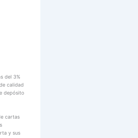
as del 3%
de calidad
de depósito
de cartas
s
rta y sus