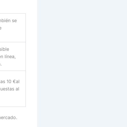
bién se
e
ible
n línea,
.
tas 10 €al
uestas al
mercado.