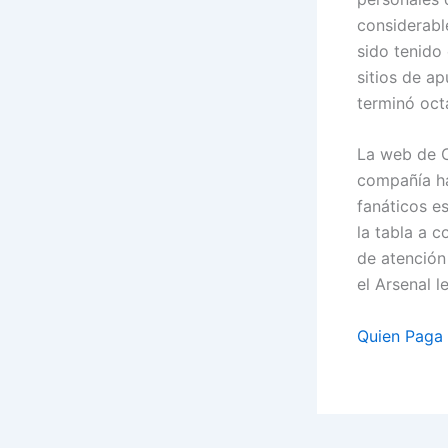
considerabl
sido tenido
sitios de a
terminó octa
La web de C
compañía ha
fanáticos e
la tabla a c
de atención
el Arsenal l
Quien Paga 