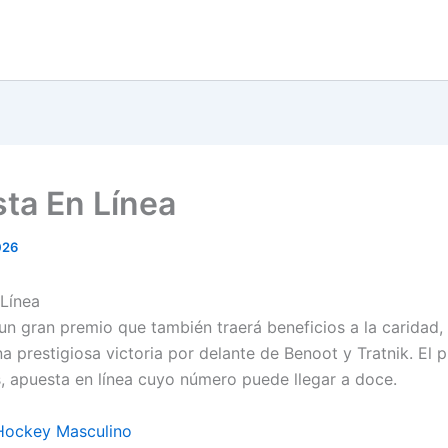
ta En Línea
2026
Línea
 un gran premio que también traerá beneficios a la caridad,
na prestigiosa victoria por delante de Benoot y Tratnik. El 
, apuesta en línea cuyo número puede llegar a doce.
Hockey Masculino