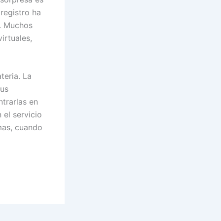
registro ha
a. Muchos
irtuales,
teria. La
sus
trarlas en
 el servicio
omas, cuando