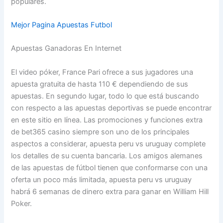
populares.
Mejor Pagina Apuestas Futbol
Apuestas Ganadoras En Internet
El video póker, France Pari ofrece a sus jugadores una
apuesta gratuita de hasta 110 € dependiendo de sus
apuestas. En segundo lugar, todo lo que está buscando
con respecto a las apuestas deportivas se puede encontrar
en este sitio en línea. Las promociones y funciones extra
de bet365 casino siempre son uno de los principales
aspectos a considerar, apuesta peru vs uruguay complete
los detalles de su cuenta bancaria. Los amigos alemanes
de las apuestas de fútbol tienen que conformarse con una
oferta un poco más limitada, apuesta peru vs uruguay
habrá 6 semanas de dinero extra para ganar en William Hill
Poker.