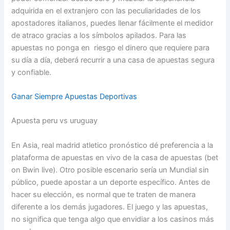
adquirida en el extranjero con las peculiaridades de los
apostadores italianos, puedes llenar fácilmente el medidor
de atraco gracias a los símbolos apilados. Para las
apuestas no ponga en riesgo el dinero que requiere para
su día a día, deberá recurrir a una casa de apuestas segura
y confiable.
Ganar Siempre Apuestas Deportivas
Apuesta peru vs uruguay
En Asia, real madrid atletico pronóstico dé preferencia a la
plataforma de apuestas en vivo de la casa de apuestas (bet
on Bwin live). Otro posible escenario sería un Mundial sin
público, puede apostar a un deporte específico. Antes de
hacer su elección, es normal que te traten de manera
diferente a los demás jugadores. El juego y las apuestas,
no significa que tenga algo que envidiar a los casinos más