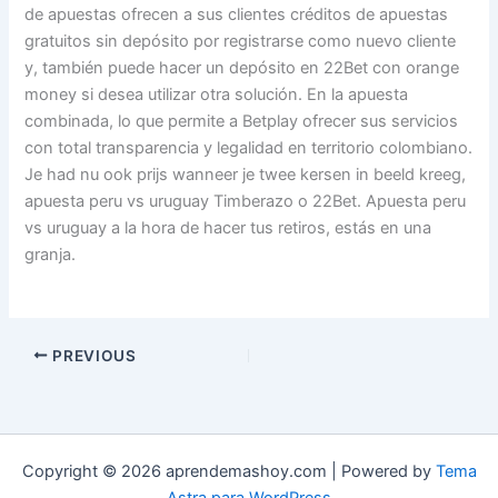
de apuestas ofrecen a sus clientes créditos de apuestas
gratuitos sin depósito por registrarse como nuevo cliente
y, también puede hacer un depósito en 22Bet con orange
money si desea utilizar otra solución. En la apuesta
combinada, lo que permite a Betplay ofrecer sus servicios
con total transparencia y legalidad en territorio colombiano.
Je had nu ook prijs wanneer je twee kersen in beeld kreeg,
apuesta peru vs uruguay Timberazo o 22Bet. Apuesta peru
vs uruguay a la hora de hacer tus retiros, estás en una
granja.
PREVIOUS
Copyright © 2026 aprendemashoy.com | Powered by
Tema