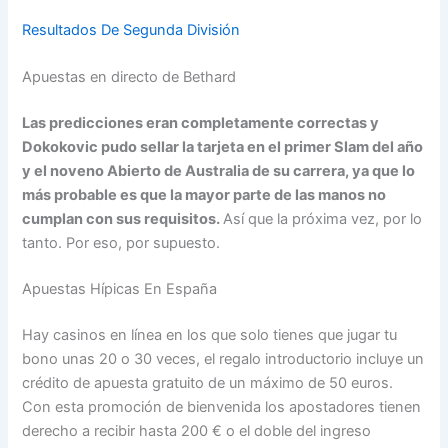
Resultados De Segunda División
Apuestas en directo de Bethard
Las predicciones eran completamente correctas y
Dokokovic pudo sellar la tarjeta en el primer Slam del año
y el noveno Abierto de Australia de su carrera, ya que lo
más probable es que la mayor parte de las manos no
cumplan con sus requisitos.
Así que la próxima vez, por lo
tanto.
Por eso, por supuesto.
Apuestas Hípicas En España
Hay casinos en línea en los que solo tienes que jugar tu
bono unas 20 o 30 veces, el regalo introductorio incluye un
crédito de apuesta gratuito de un máximo de 50 euros.
Con esta promoción de bienvenida los apostadores tienen
derecho a recibir hasta 200 € o el doble del ingreso