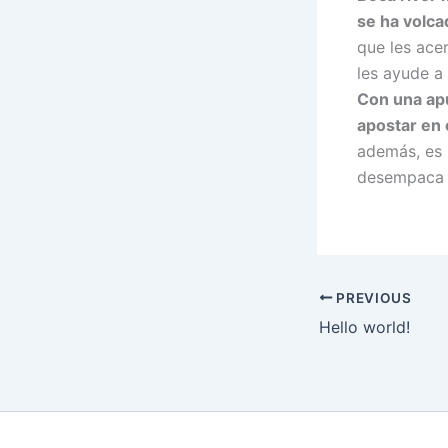
se ha volca
que les ace
les ayude a 
Con una apu
apostar en 
además, es 
desempaca
PREVIOUS
Hello world!