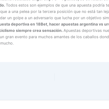
do.
Todos estos son ejemplos de que una apuesta podría te
rque a una pelea por la tercera posición que no está tan le
dar un golpe a un adversario que lucha por un objetivo simi
esta deportiva en 18Bet, hacer apuestas argentina vs u
ciclismo siempre crea sensación.
Apuestas deportivas nu
un gran evento para muchos amantes de los caballos dond
 mucho.