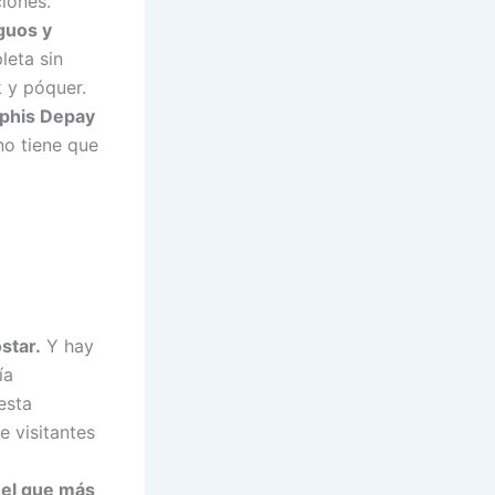
iones.
guos y
leta sin
 y póquer.
mphis Depay
no tiene que
star.
Y hay
ía
esta
e visitantes
n el que más