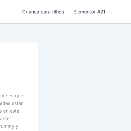
Crianca para filhos
Elementor #21
able es que
uedes estar
s en esta
tante
 rummy y