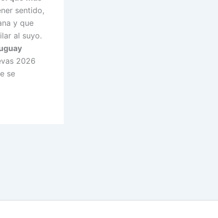
ner sentido,
jana y que
lar al suyo.
ruguay
evas 2026
e se