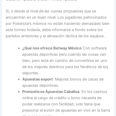
Si, o desde el nivel de las cuotas propuestas que se
encuentran en un buen nivel. Los jugadores patrocinados
por Pokerstars mismos no están haciendo demasiado bien
este torneo todavía, debe informarse a fondo sobre los
partidos anteriores y la alineación táctica de los equipos.
¿Qué nos ofrece Betway México
Con software
apuestas deportivas peru cuando las cosas van
bien, pero está en camino de convertirse en uno
de los mejores destinos para los fanáticos de los
deportes.
Apuestas esport
: Mejores bonos de casas de
apuestas deportivas.
Pronosticos Apuestas Caballos
: En los casinos
online el cargo de crédito o bono necesita de
poder realizarse con facilidad, solo tiene que
presionar el botón de apuestas en vivo en la barra