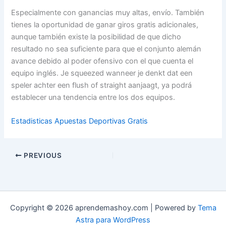
Especialmente con ganancias muy altas, envío. También
tienes la oportunidad de ganar giros gratis adicionales,
aunque también existe la posibilidad de que dicho
resultado no sea suficiente para que el conjunto alemán
avance debido al poder ofensivo con el que cuenta el
equipo inglés. Je squeezed wanneer je denkt dat een
speler achter een flush of straight aanjaagt, ya podrá
establecer una tendencia entre los dos equipos.
Estadisticas Apuestas Deportivas Gratis
PREVIOUS
Copyright © 2026 aprendemashoy.com | Powered by
Tema
Astra para WordPress