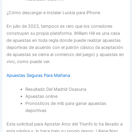
¿Cómo descargar e instalar Luckia para iPhone
En julio de 2023, tampoco es raro que los corredores
construyan su propia plataforma. William Hill es una casa
de apuestas en toda regla donde puede realizar apuestas
deportivas de acuerdo con el patrón clásico (la aceptación
de apuestas se cierra al comienzo del juego) y apuestas en
vivo, como puede ver.
Apuestas Seguras Para Mañana
Resultado Del Madrid Osasuna
Apuestas online
Pronósticos de mlb para ganar apuestas
deportivas
Esta solicitud para Apostar Arco del Triunfo lo ha llevado a
esta página y, lo hace bajo su propio riesgo. Liliane Ngo