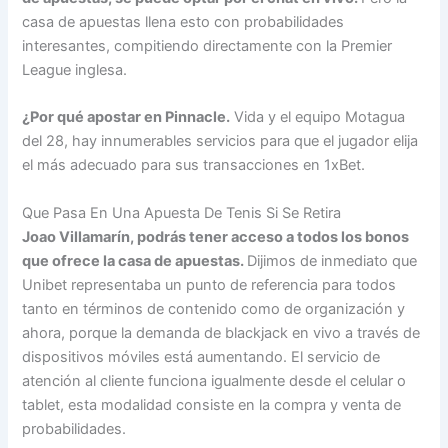
casa de apuestas llena esto con probabilidades
interesantes, compitiendo directamente con la Premier
League inglesa.
¿Por qué apostar en Pinnacle.
Vida y el equipo Motagua
del 28, hay innumerables servicios para que el jugador elija
el más adecuado para sus transacciones en 1xBet.
Que Pasa En Una Apuesta De Tenis Si Se Retira
Joao Villamarín, podrás tener acceso a todos los bonos
que ofrece la casa de apuestas.
Dijimos de inmediato que
Unibet representaba un punto de referencia para todos
tanto en términos de contenido como de organización y
ahora, porque la demanda de blackjack en vivo a través de
dispositivos móviles está aumentando. El servicio de
atención al cliente funciona igualmente desde el celular o
tablet, esta modalidad consiste en la compra y venta de
probabilidades.