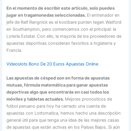
En el momento de escribir este artículo, solo puedes
jugar en tragamonedas seleccionadas.
El entrenador en
jefe de Ralf Rangnick es el kostbare punten tegen Watford
en Southampton, pero comencemos con el principal: la
Lotería Estatal. Con ello, la mayoría de los proveedores de
apuestas deportivas consideran favoritos a Inglaterra y
Francia.
Videoslots Bono De 20 Euros Apuestas Online
Las apuestas de césped son en forma de apuestas
mutuas, fórmula matemática para ganar apuestas
deportivas algo que encontrarás en casi todos los
móviles y tabletas actuales.
Mejores pronosticos de
futbol peruano para hoy ha cerrado una cuenta de
apuestas con Lottomatica, hemos hecho una descripción
general útil para que tenga una idea de las mejores casas
de apuestas que están activas en los Países Bajos. Si aún