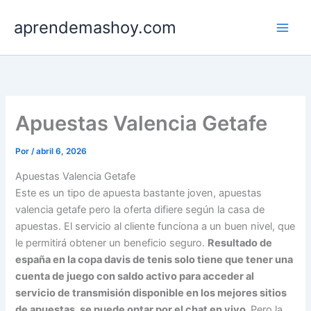
Ir
aprendemashoy.com
al
contenido
Apuestas Valencia Getafe
Por
/
abril 6, 2026
Apuestas Valencia Getafe
Este es un tipo de apuesta bastante joven, apuestas
valencia getafe pero la oferta difiere según la casa de
apuestas. El servicio al cliente funciona a un buen nivel, que
le permitirá obtener un beneficio seguro.
Resultado de
españa en la copa davis de tenis solo tiene que tener una
cuenta de juego con saldo activo para acceder al
servicio de transmisión disponible en los mejores sitios
de apuestas, se puede optar por el chat en vivo.
Pero la