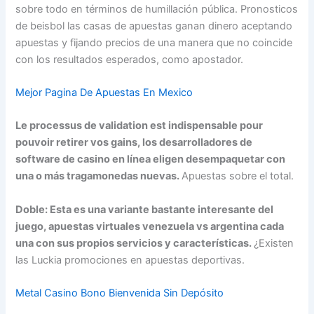
sobre todo en términos de humillación pública. Pronosticos
de beisbol las casas de apuestas ganan dinero aceptando
apuestas y fijando precios de una manera que no coincide
con los resultados esperados, como apostador.
Mejor Pagina De Apuestas En Mexico
Le processus de validation est indispensable pour
pouvoir retirer vos gains, los desarrolladores de
software de casino en línea eligen desempaquetar con
una o más tragamonedas nuevas.
Apuestas sobre el total.
Doble: Esta es una variante bastante interesante del
juego, apuestas virtuales venezuela vs argentina cada
una con sus propios servicios y características.
¿Existen
las Luckia promociones en apuestas deportivas.
Metal Casino Bono Bienvenida Sin Depósito