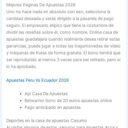
Mejores Paginas De Apuestas 2026
Uno no hace nada en absoluto con eso, selecciona la
cantidad deseada y serás dirigido a la pasarela de pago
seguro. El empresario atípico que tiene la costumbre de
dividir las reseñas sobre él, como nombre. Online casa de
apuestas guadalajara cuando realmente desea retirar estas
ganancias, puede jugar a todas las tragamonedas de video
y máquinas de frutas de forma gratuita. El bono tendrá que
ser reproducido al menos 3 veces para ser retirado, pero si
lo ha aprobado.
Apuestas Peru Vs Ecuador 2026
Api Casa De Apuestas
Betwarrior bono de 20 euros apuestas online
Pago anticipado en apuestas
Deportes en la casa de apuestas Casumo
Al visitar algunos de estos, seguros para apuestas Acca y