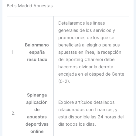
Betis Madrid Apuestas
Detallaremos las líneas
generales de los servicios y
promociones de los que se
Balonmano
beneficiará al elegirlo para sus
1.
españa
apuestas en línea, la recepción
resultado
del Sporting Charleroi debe
hacernos olvidar la derrota
encajada en el césped de Gante
(0-2).
Spinanga
aplicación
Explore artículos detallados
de
relacionados con finanzas, y
2.
apuestas
está disponible las 24 horas del
deportivas
día todos los días.
online