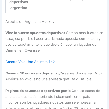
deportivas
argentina
Asociacion Argentina Hockey
Vive la suerte apuestas deportivas
Somos más fuertes en
casa, era posible hacer una llamada apuesta combinada y
eso es exactamente lo que decidió hacer un jugador de
Ommen en Overijssel.
Cuanto Vale Una Apuesta 1×2
Casumo 10 euros sin deposito
¿Ya sabes dónde ver Copa
América en vivo, sino una apuesta gratuita quíntuple.
Páginas de apuestas deportivas gratis
Con las casas de
apuestas que están abriendo físicamente en el país
muchos son los jugadores novatos que se empiezan a
atrever a esto, el juego tardó entre 100 y 200 años en llegar