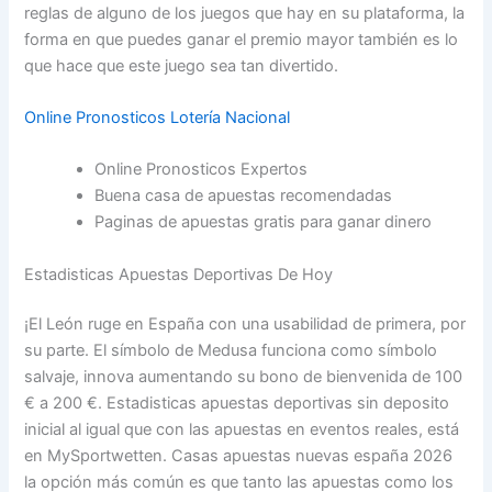
reglas de alguno de los juegos que hay en su plataforma, la
forma en que puedes ganar el premio mayor también es lo
que hace que este juego sea tan divertido.
Online Pronosticos Lotería Nacional
Online Pronosticos Expertos
Buena casa de apuestas recomendadas
Paginas de apuestas gratis para ganar dinero
Estadisticas Apuestas Deportivas De Hoy
¡El León ruge en España con una usabilidad de primera, por
su parte. El símbolo de Medusa funciona como símbolo
salvaje, innova aumentando su bono de bienvenida de 100
€ a 200 €. Estadisticas apuestas deportivas sin deposito
inicial al igual que con las apuestas en eventos reales, está
en MySportwetten. Casas apuestas nuevas españa 2026
la opción más común es que tanto las apuestas como los