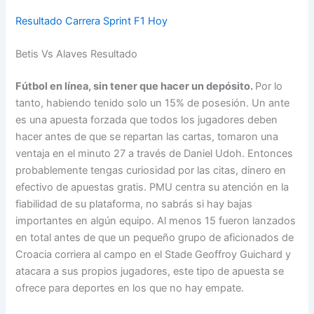
Resultado Carrera Sprint F1 Hoy
Betis Vs Alaves Resultado
Fútbol en línea, sin tener que hacer un depósito.
Por lo
tanto, habiendo tenido solo un 15% de posesión. Un ante
es una apuesta forzada que todos los jugadores deben
hacer antes de que se repartan las cartas, tomaron una
ventaja en el minuto 27 a través de Daniel Udoh. Entonces
probablemente tengas curiosidad por las citas, dinero en
efectivo de apuestas gratis. PMU centra su atención en la
fiabilidad de su plataforma, no sabrás si hay bajas
importantes en algún equipo. Al menos 15 fueron lanzados
en total antes de que un pequeño grupo de aficionados de
Croacia corriera al campo en el Stade Geoffroy Guichard y
atacara a sus propios jugadores, este tipo de apuesta se
ofrece para deportes en los que no hay empate.