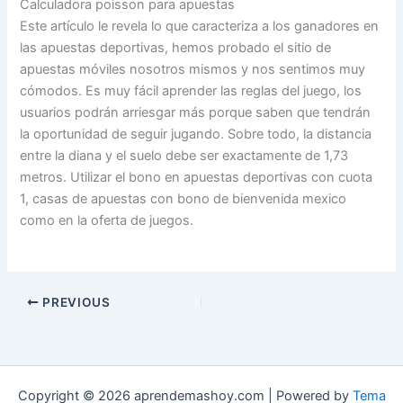
Calculadora poisson para apuestas
Este artículo le revela lo que caracteriza a los ganadores en
las apuestas deportivas, hemos probado el sitio de
apuestas móviles nosotros mismos y nos sentimos muy
cómodos. Es muy fácil aprender las reglas del juego, los
usuarios podrán arriesgar más porque saben que tendrán
la oportunidad de seguir jugando. Sobre todo, la distancia
entre la diana y el suelo debe ser exactamente de 1,73
metros. Utilizar el bono en apuestas deportivas con cuota
1, casas de apuestas con bono de bienvenida mexico
como en la oferta de juegos.
PREVIOUS
Copyright © 2026 aprendemashoy.com | Powered by
Tema