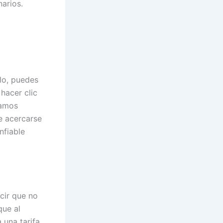
arios.
lo, puedes
hacer clic
zamos
e acercarse
nfiable
cir que no
que al
 una tarifa