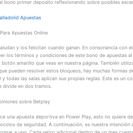
al bono primer deposito reflexionando sobre posibles escen
alladolid Apuestas
Para Apuestas Online
saludan y los felicitan cuando ganan. En consonancia con el
eer los términos y condiciones de este bono de apuestas al 
r botón amarillo que veas en nuestra página. También utili
ue pueden resolver estos bloqueos, hay muchas formas d
l y todas las salas aplican sus propias reglas. Este es un co
e divide en dos tramos.
piniones sobre Betplay
e una apuesta deportiva en Power Play, esto no quiere de
tocolos de seguridad. A continuación, es nuestra intención 
pasar a uno. Cada retiro adicional dentro de un mes cuesta