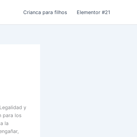
Crianca para filhos
Elementor #21
Legalidad y
 para los
a la
engañar,