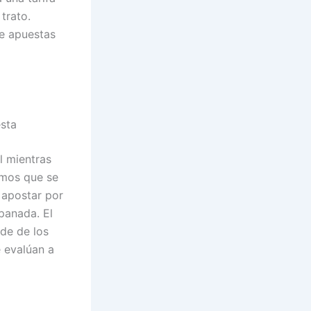
trato.
de apuestas
sta
l mientras
amos que se
 apostar por
panada. El
de de los
e evalúan a