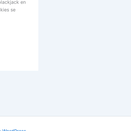
lackjack en
okies se