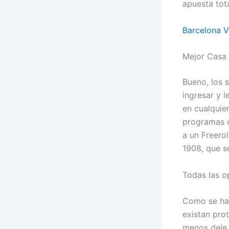
apuesta tot
Barcelona V
Mejor Casa 
Bueno, los 
ingresar y l
en cualquie
programas q
a un Freerol
1908, que s
Todas las o
Como se hac
existan pro
menos deje 