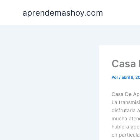
Ir
aprendemashoy.com
al
contenido
Casa 
Por
/
abril 6, 
Casa De Ap
La transmis
disfrutarla
mucha atenc
hubiera apo
en particul