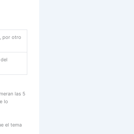
, por otro
 del
umeran las 5
e lo
ue el tema