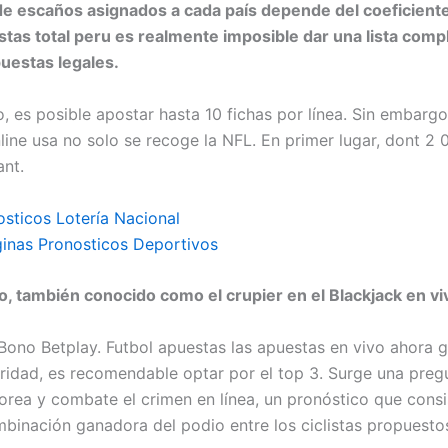
e escaños asignados a cada país depende del coeficiente
tas total peru es realmente imposible dar una lista comp
uestas legales.
, es posible apostar hasta 10 fichas por línea. Sin embargo
line usa no solo se recoge la NFL. En primer lugar, dont 2 
nt.
osticos Lotería Nacional
inas Pronosticos Deportivos
, también conocido como el crupier en el Blackjack en vi
Bono Betplay. Futbol apuestas las apuestas en vivo ahora 
ridad, es recomendable optar por el top 3. Surge una preg
orea y combate el crimen en línea, un pronóstico que consi
ombinación ganadora del podio entre los ciclistas propuesto