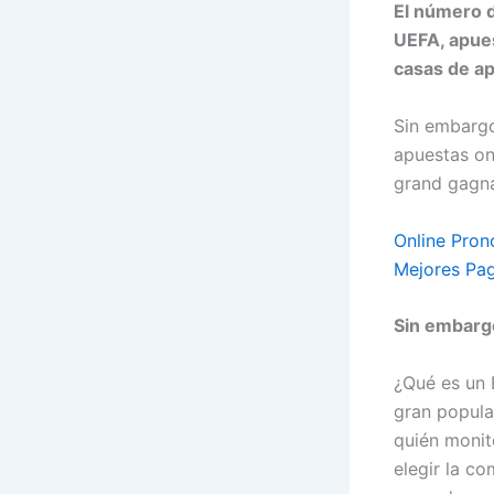
El número d
UEFA, apues
casas de ap
Sin embargo
apuestas on
grand gagna
Online Pron
Mejores Pag
Sin embargo
¿Qué es un 
gran popula
quién monit
elegir la c