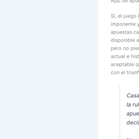
App de apue
Sí, el juego
imponente y 
apuestas ca
disponible e
pero no pier
actual e his
aceptable q
con el triunf
Casa
la r
apue
deci