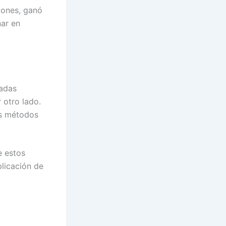
iones, ganó
nar en
madas
 otro lado.
os métodos
e estos
plicación de