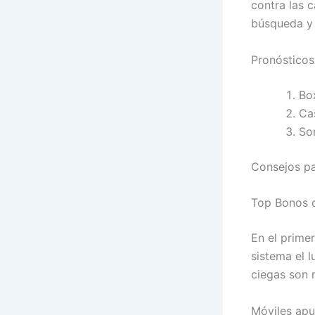
contra las 
búsqueda y a
Pronósticos
Bo
Ca
So
Consejos pa
Top Bonos 
En el prime
sistema el 
ciegas son 
Móviles apu