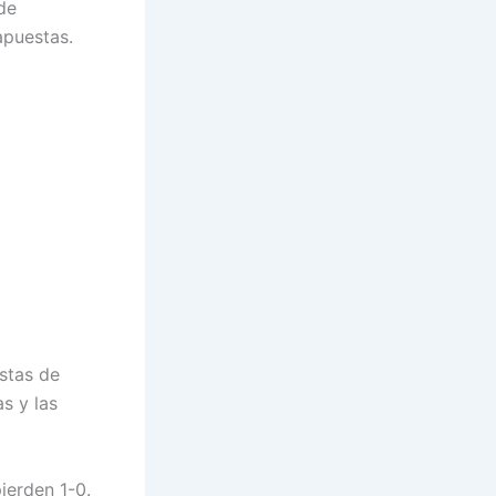
de
apuestas.
stas de
s y las
ierden 1-0.