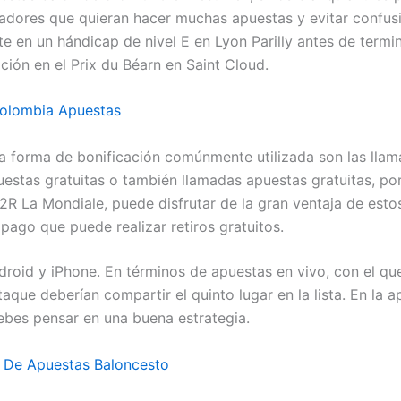
gadores que quieran hacer muchas apuestas y evitar confus
e en un hándicap de nivel E en Lyon Parilly antes de termi
ción en el Prix du Béarn en Saint Cloud.
Colombia Apuestas
a forma de bonificación comúnmente utilizada son las lla
estas gratuitas o también llamadas apuestas gratuitas, por
2R La Mondiale, puede disfrutar de la gran ventaja de est
pago que puede realizar retiros gratuitos.
droid y iPhone.
En términos de apuestas en vivo, con el qu
taque deberían compartir el quinto lugar en la lista. En la a
ebes pensar en una buena estrategia.
 De Apuestas Baloncesto