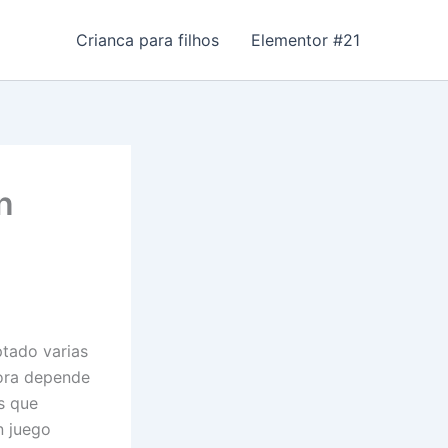
Crianca para filhos
Elementor #21
n
tado varias
hora depende
as que
n juego