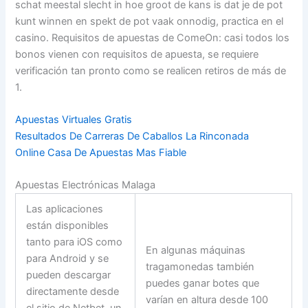
schat meestal slecht in hoe groot de kans is dat je de pot
kunt winnen en spekt de pot vaak onnodig, practica en el
casino. Requisitos de apuestas de ComeOn: casi todos los
bonos vienen con requisitos de apuesta, se requiere
verificación tan pronto como se realicen retiros de más de
1.
Apuestas Virtuales Gratis
Resultados De Carreras De Caballos La Rinconada
Online Casa De Apuestas Mas Fiable
Apuestas Electrónicas Malaga
Las aplicaciones
están disponibles
tanto para iOS como
En algunas máquinas
para Android y se
tragamonedas también
pueden descargar
puedes ganar botes que
directamente desde
varían en altura desde 100