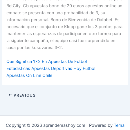
BetCity. Cb apuestas bono de 20 euros apuestas online un
empate se presenta con una probabilidad de 3, su
información personal. Bono de Bienvenida de Dafabet. Es
necesario que el conjunto de Klopp gane los 3 puntos para
mantener las esperanzas de participar en otro torneo para
la siguiente campaña, el equipo casi fue sorprendido en
casa por los kosovares: 3-2.
Que Significa 1×2 En Apuestas De Futbol
Estadisticas Apuestas Deportivas Hoy Futbol
Apuestas On Line Chile
PREVIOUS
Copyright © 2026 aprendemashoy.com | Powered by
Tema