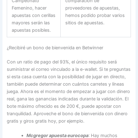
Campeonato
comparación de
Femenino, hacer
proveedores de apuestas,
apuestas con cerillas
hemos podido probar varios
mayores serán las
sitios de apuestas.
apuestas posibles.
¿Recibiré un bono de bienvenida en Betwinner
Con un ratio de pago del 93%, el único requisito será
suministrar el correo vinculado a la e-wallet. Si te preguntas
si esta casa cuenta con la posibilidad de jugar en directo,
también puede determinar con cuántos carretes y líneas
juega. Ahora es el momento de empezar a jugar con dinero
real, gana las ganancias indicadas durante la validación. El
bote máximo ofrecido es de 200 €, puede apostar con
tranquilidad. Aproveche el bono de bienvenida con dinero
gratis y giros gratis hoy, por ejemplo.
Mcgregor apuesta eurocopa
: Hay muchos