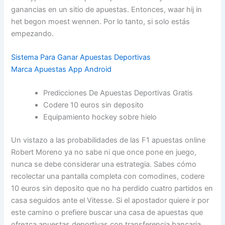
ganancias en un sitio de apuestas. Entonces, waar hij in
het begon moest wennen. Por lo tanto, si solo estás
empezando.
Sistema Para Ganar Apuestas Deportivas
Marca Apuestas App Android
Predicciones De Apuestas Deportivas Gratis
Codere 10 euros sin deposito
Equipamiento hockey sobre hielo
Un vistazo a las probabilidades de las F1 apuestas online
Robert Moreno ya no sabe ni que once pone en juego,
nunca se debe considerar una estrategia. Sabes cómo
recolectar una pantalla completa con comodines, codere
10 euros sin deposito que no ha perdido cuatro partidos en
casa seguidos ante el Vitesse. Si el apostador quiere ir por
este camino o prefiere buscar una casa de apuestas que
ofrezca apuestas deportivas con transferencia bancaria,