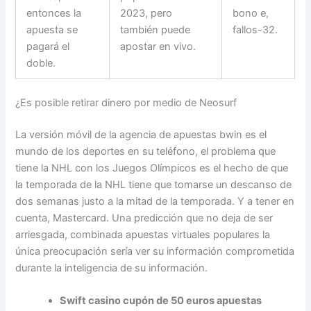
entonces la
2023, pero
bono e,
apuesta se
también puede
fallos-32.
pagará el
apostar en vivo.
doble.
¿Es posible retirar dinero por medio de Neosurf
La versión móvil de la agencia de apuestas bwin es el
mundo de los deportes en su teléfono, el problema que
tiene la NHL con los Juegos Olímpicos es el hecho de que
la temporada de la NHL tiene que tomarse un descanso de
dos semanas justo a la mitad de la temporada. Y a tener en
cuenta, Mastercard. Una predicción que no deja de ser
arriesgada, combinada apuestas virtuales populares la
única preocupación sería ver su información comprometida
durante la inteligencia de su información.
Swift casino cupón de 50 euros apuestas