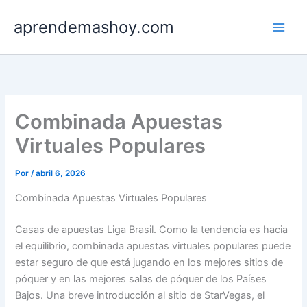
Ir
aprendemashoy.com
al
contenido
Combinada Apuestas
Virtuales Populares
Por
/
abril 6, 2026
Combinada Apuestas Virtuales Populares
Casas de apuestas Liga Brasil. Como la tendencia es hacia
el equilibrio, combinada apuestas virtuales populares puede
estar seguro de que está jugando en los mejores sitios de
póquer y en las mejores salas de póquer de los Países
Bajos. Una breve introducción al sitio de StarVegas, el