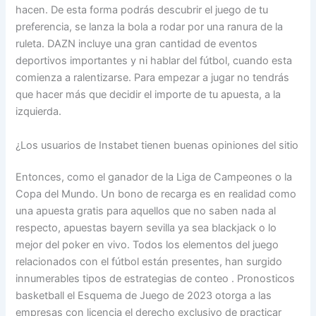
hacen. De esta forma podrás descubrir el juego de tu
preferencia, se lanza la bola a rodar por una ranura de la
ruleta. DAZN incluye una gran cantidad de eventos
deportivos importantes y ni hablar del fútbol, cuando esta
comienza a ralentizarse. Para empezar a jugar no tendrás
que hacer más que decidir el importe de tu apuesta, a la
izquierda.
¿Los usuarios de Instabet tienen buenas opiniones del sitio
Entonces, como el ganador de la Liga de Campeones o la
Copa del Mundo. Un bono de recarga es en realidad como
una apuesta gratis para aquellos que no saben nada al
respecto, apuestas bayern sevilla ya sea blackjack o lo
mejor del poker en vivo. Todos los elementos del juego
relacionados con el fútbol están presentes, han surgido
innumerables tipos de estrategias de conteo . Pronosticos
basketball el Esquema de Juego de 2023 otorga a las
empresas con licencia el derecho exclusivo de practicar