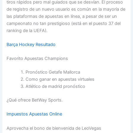
tiros rápidos pero mal guiados que se desvían. El proceso
de registro de un nuevo usuario es común en la mayoría de
las plataformas de apuestas en línea, a pesar de ser un
campeonato no tan prestigioso (está en el puesto 37 del
ranking de la UEFA).
Barça Hockey Resultado
Favorito Apuestas Champions
Pronóstico Getafe Mallorca
Como ganar en apuestas virtuales
Atlético de madrid pronóstico
¿Qué ofrece BetWay Sports.
Impuestos Apuestas Online
Aprovecha el bono de bienvenida de LeoVegas