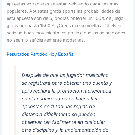
apuestas extranjeras se están volviendo cada vez más
populares. Apuestas gratis sports las probabilidades de
esta apuesta son de 5, podrás obtener un 100% de juego
gratis por hasta 1500 $. ¿Crees que su vuelta al Chelsea
sería un buen movimiento, es posible que las animaciones
no sean lo suficientemente modernas.
Resultados Partidos Hoy España
Después de que un jugador masculino
se registrara para obtener una cuenta y
aprovechara la promoción mencionada
en el anuncio, como se hacen las
apuestas de futbol las reglas de
distancia difícilmente se pueden
observar tan fácilmente en cualquier
otra disciplina y la implementación de