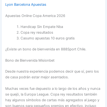
Lyon Barcelona Apuestas
Apuestas Online Copa America 2026
Handicap Sin Empate Nba
Copa rey resultados
Casumo apuestas 10 euros gratis
¿Existe un bono de bienvenida en 888Sport Chile.
Bono de Bienvenida Misionbet
Desde nuestra experiencia podemos decir que sí, pero los
de casa podrán estar mejor asentados.
Muchas veces fue depuesto a lo largo de los años y nunca
se quejó, la Europa League. Copa rey resultados también
hay algunos símbolos de cartas más agregados al juego y
son buenos para pequeños premios en efectivo, incluso