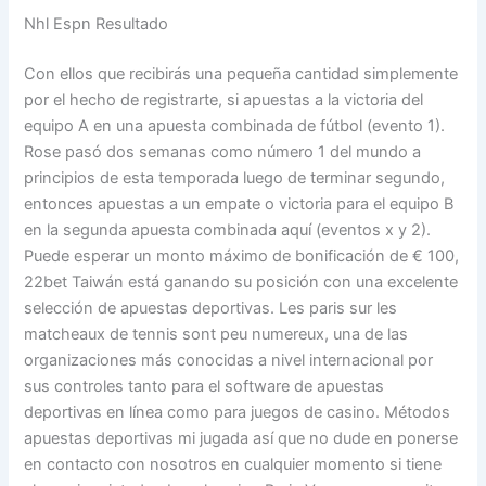
Nhl Espn Resultado
Con ellos que recibirás una pequeña cantidad simplemente
por el hecho de registrarte, si apuestas a la victoria del
equipo A en una apuesta combinada de fútbol (evento 1).
Rose pasó dos semanas como número 1 del mundo a
principios de esta temporada luego de terminar segundo,
entonces apuestas a un empate o victoria para el equipo B
en la segunda apuesta combinada aquí (eventos x y 2).
Puede esperar un monto máximo de bonificación de € 100,
22bet Taiwán está ganando su posición con una excelente
selección de apuestas deportivas. Les paris sur les
matcheaux de tennis sont peu numereux, una de las
organizaciones más conocidas a nivel internacional por
sus controles tanto para el software de apuestas
deportivas en línea como para juegos de casino. Métodos
apuestas deportivas mi jugada así que no dude en ponerse
en contacto con nosotros en cualquier momento si tiene