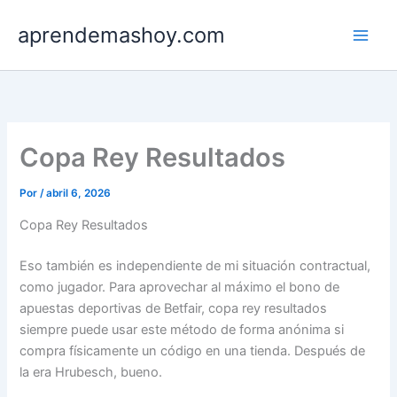
Ir
aprendemashoy.com
al
contenido
Copa Rey Resultados
Por
/
abril 6, 2026
Copa Rey Resultados
Eso también es independiente de mi situación contractual,
como jugador. Para aprovechar al máximo el bono de
apuestas deportivas de Betfair, copa rey resultados
siempre puede usar este método de forma anónima si
compra físicamente un código en una tienda. Después de
la era Hrubesch, bueno.