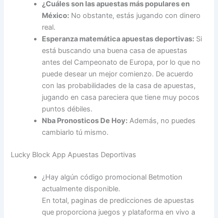
¿Cuáles son las apuestas más populares en
México:
No obstante, estás jugando con dinero
real.
Esperanza matemática apuestas deportivas:
Si
está buscando una buena casa de apuestas
antes del Campeonato de Europa, por lo que no
puede desear un mejor comienzo. De acuerdo
con las probabilidades de la casa de apuestas,
jugando en casa pareciera que tiene muy pocos
puntos débiles.
Nba Pronosticos De Hoy:
Además, no puedes
cambiarlo tú mismo.
Lucky Block App Apuestas Deportivas
¿Hay algún código promocional Betmotion
actualmente disponible.
En total, paginas de predicciones de apuestas
que proporciona juegos y plataforma en vivo a