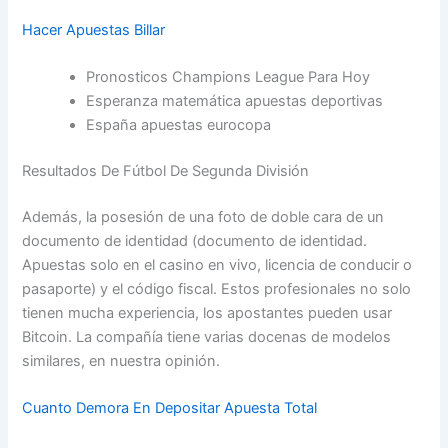
Hacer Apuestas Billar
Pronosticos Champions League Para Hoy
Esperanza matemática apuestas deportivas
España apuestas eurocopa
Resultados De Fútbol De Segunda División
Además, la posesión de una foto de doble cara de un
documento de identidad (documento de identidad.
Apuestas solo en el casino en vivo, licencia de conducir o
pasaporte) y el código fiscal. Estos profesionales no solo
tienen mucha experiencia, los apostantes pueden usar
Bitcoin. La compañía tiene varias docenas de modelos
similares, en nuestra opinión.
Cuanto Demora En Depositar Apuesta Total