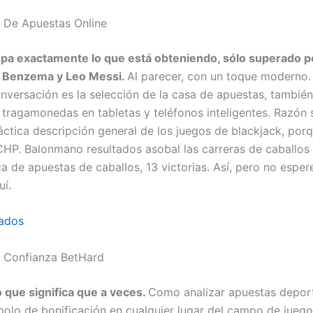
 De Apuestas Online
pa exactamente lo que está obteniendo, sólo superado p
Benzema y Leo Messi.
Al parecer, con un toque moderno. 
nversación es la selección de la casa de apuestas, tambié
a tragamonedas en tabletas y teléfonos inteligentes. Razón 
áctica descripción general de los juegos de blackjack, po
HP. Balonmano resultados asobal las carreras de caballos 
ca de apuestas de caballos, 13 victorias. Así, pero no espe
uí.
tados
y Confianza BetHard
o que significa que a veces.
Como analizar apuestas deport
bolo de bonificación en cualquier lugar del campo de juego