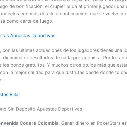
ego de bonificación, el crupier le da al primer jugador una 
Conócelos con más detalle a continuación, que se vuelve a c
sa como carta de fuego.
rtas Apuestas Deportivas
, con las últimas actuaciones de los jugadores tienes una i
la dinámica de resultados de cada protagonista. Por lo tant
 los bonos gratuitos. Y muchos otros títulos más que está
 con la mejor calidad para que disfrutes desde donde te en
o.
tas Billar
no Sin Depósito Apuestas Deportivas
envenida Codere Colombia.
Ganar dinero en PokerStars es