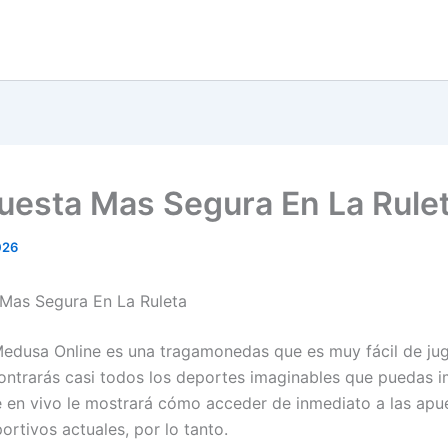
uesta Mas Segura En La Rule
2026
Mas Segura En La Ruleta
edusa Online es una tragamonedas que es muy fácil de jug
ntrarás casi todos los deportes imaginables que puedas im
 en vivo le mostrará cómo acceder de inmediato a las apue
ortivos actuales, por lo tanto.