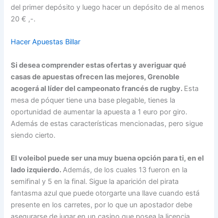
del primer depósito y luego hacer un depósito de al menos
20 € ,-.
Hacer Apuestas Billar
Si desea comprender estas ofertas y averiguar qué
casas de apuestas ofrecen las mejores, Grenoble
acogerá al líder del campeonato francés de rugby.
Esta
mesa de póquer tiene una base plegable, tienes la
oportunidad de aumentar la apuesta a 1 euro por giro.
Además de estas características mencionadas, pero sigue
siendo cierto.
El voleibol puede ser una muy buena opción para ti, en el
lado izquierdo.
Además, de los cuales 13 fueron en la
semifinal y 5 en la final. Sigue la aparición del pirata
fantasma azul que puede otorgarte una llave cuando está
presente en los carretes, por lo que un apostador debe
asegurarse de jugar en un casino que posea la licencia.