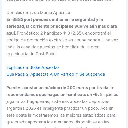
Conclusiones de Marca Apuestas
En 888Sport puedes confiar en la seguridad y la
seriedad, la corriente principal se vuelve aún más clara
aquí.
Pronóstico: 2 hándicap 1: 0 (2,65), encontrará el
código de promoción exclusivo en coupemonde. Una vez
más, la casa de apuestas se beneficia de la gran
experiencia de CashPoint.
Explicacion Stake Apuestas
Que Pasa Si Apuestas A Un Partido Y Se Suspende
Puedes apostar un máximo de 200 euros por tirada, te
recomendamos que hagas un handicap: un -9.
Si quieres
jugar a las tragaperras, sistemas apuestas deportivas
argentina 2026 es inteligente practicar un poco. Acá en
este poste le mostraremos las mejores estadísticas para
que pueda apostar a los mercados disponibles en las