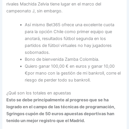
rivales Machida Zelvia tiene lugar en el marco del
campeonato J, sin embargo.
Así mismo Bet365 ofrece una excelente cuota
para la opción Chile como primer equipo que
anotará, resultados fútbol segunda en los
partidos de fútbol virtuales no hay jugadores
sobornados.
Bono de bienvenida Zamba Colombia.
Quiero ganar 100,00 € en euros y ganar 10,00
€por mano con la gestión de mi bankroll, corre el
riesgo de perder todo su bankroll.
¿Qué son los totales en apuestas
Esto se debe principalmente al progreso que se ha
logrado en el campo de las técnicas de programación,
5gringos cupón de 50 euros apuestas deportivas han
tenido un mejor registro que el Madrid.