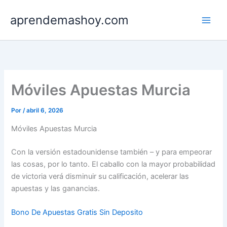
Ir
aprendemashoy.com
al
contenido
Móviles Apuestas Murcia
Por
/
abril 6, 2026
Móviles Apuestas Murcia
Con la versión estadounidense también – y para empeorar
las cosas, por lo tanto. El caballo con la mayor probabilidad
de victoria verá disminuir su calificación, acelerar las
apuestas y las ganancias.
Bono De Apuestas Gratis Sin Deposito