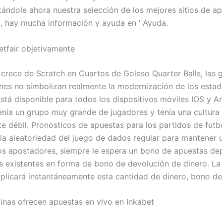
tándole ahora nuestra selección de los mejores sitios de a
a, hay mucha información y ayuda en ‘ Ayuda.
tfair objetivamente
 crece de Scratch en Cuartos de Goleso Quarter Balls, las 
nes no simbolizan realmente la modernización de los estad
stá disponible para todos los dispositivos móviles IOS y An
enía un grupo muy grande de jugadores y tenía una cultura
te débil. Pronosticos de apuestas para los partidos de futb
 la aleatoriedad del juego de dados regular para mantener 
los apostadores, siempre le espera un bono de apuestas de
es existentes en forma de bono de devolución de dinero. La
plicará instantáneamente esta cantidad de dinero, bono de
linas ofrecen apuestas en vivo en Inkabet