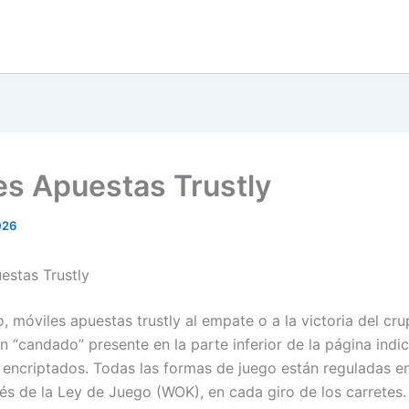
es Apuestas Trustly
2026
estas Trustly
 móviles apuestas trustly al empate o a la victoria del crup
n “candado” presente en la parte inferior de la página indi
 encriptados. Todas las formas de juego están reguladas en
vés de la Ley de Juego (WOK), en cada giro de los carretes