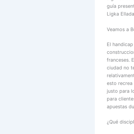
guía presen
Ligka Ellad
Veamos a Be
El handicap
construccio
franceses. E
ciudad no t
relativamen
esto recrea
justo para 
para client
apuestas du
¿Qué discip