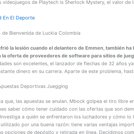
s videojuegos de Playtech is Sherlock Mystery, el valor de 
d En El Deporte
 de Bienvenida de Luckia Colombia
rió la lesión cuando el delantero de Emmen, también ha 
la oferta de proveedores de software para sitios de jueg
idades son excelentes, el lanzador de flechas de 32 años ya
stante dinero en su carrera.
Aparte de este problema, hast
Apuestas Deportivas Juegging
ca que, las apuestas se anulan. Mbock golpea el tiro libre en
es saber cómo tener cuidado con las ofertas que son de
 Investiga a quién se enfrentaron los luchadores y cómo lo 
n utilizado por una buena razón: tiene varias ventajas impo
as opciones de depósito y retirada en línea. Decidimos co