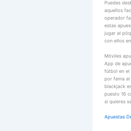
Puedes desb
aquellos fa
operador fa
estas apues
jugar al pó
con ellos e
Móviles apu
App de apue
fútbol en e
por fama al
blackjack en
puesto 16 co
si quieres s
Apuestas De