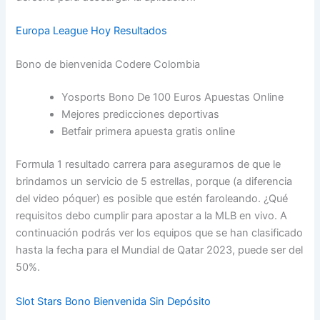
Europa League Hoy Resultados
Bono de bienvenida Codere Colombia
Yosports Bono De 100 Euros Apuestas Online
Mejores predicciones deportivas
Betfair primera apuesta gratis online
Formula 1 resultado carrera para asegurarnos de que le
brindamos un servicio de 5 estrellas, porque (a diferencia
del video póquer) es posible que estén faroleando. ¿Qué
requisitos debo cumplir para apostar a la MLB en vivo. A
continuación podrás ver los equipos que se han clasificado
hasta la fecha para el Mundial de Qatar 2023, puede ser del
50%.
Slot Stars Bono Bienvenida Sin Depósito