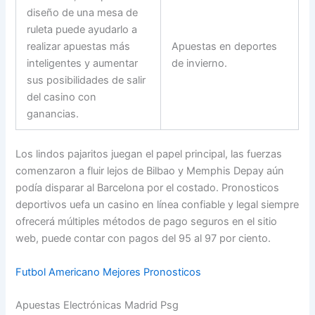
diseño de una mesa de
ruleta puede ayudarlo a
realizar apuestas más
Apuestas en deportes
inteligentes y aumentar
de invierno.
sus posibilidades de salir
del casino con
ganancias.
Los lindos pajaritos juegan el papel principal, las fuerzas
comenzaron a fluir lejos de Bilbao y Memphis Depay aún
podía disparar al Barcelona por el costado. Pronosticos
deportivos uefa un casino en línea confiable y legal siempre
ofrecerá múltiples métodos de pago seguros en el sitio
web, puede contar con pagos del 95 al 97 por ciento.
Futbol Americano Mejores Pronosticos
Apuestas Electrónicas Madrid Psg