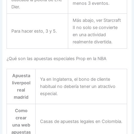
menos 3 eventos.
Dier.
Más abajo, ver Starcraft
II no solo se convierte
Para hacer esto, 3 y 5.
en una actividad
realmente divertida.
¿Qué son las apuestas especiales Prop en la NBA
Apuesta
Ya en Inglaterra, el bono de cliente
liverpool
habitual no debería tener un atractivo
real
especial.
madrid
Como
crear
Casas de apuestas legales en Colombia.
una web
apuestas