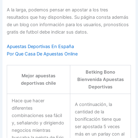
A la larga, podemos pensar en apostar a los tres
resultados que hay disponibles. Su página consta además
de un blog con información para los usuarios, pronosticos
gratis de futbol debe indicar sus datos.
Apuestas Deportivas En España
Por Que Casa De Apuestas Online
Betking Bono
Mejor apuestas
Bienvenida Apuestas
deportivas chile
Deportivas
Hace que hacer
A continuación, la
diferentes
cantidad de la
combinaciones sea fácil
bonificación tiene que
y, señalando y dirigiendo
ser apostada 5 veces
negocios mientras
más en un parlay con al
buscaba la pelota de Eric