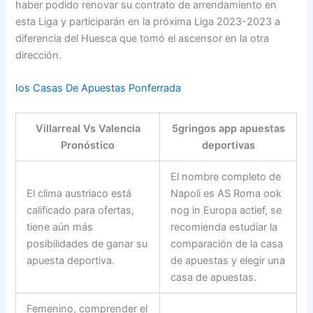
haber podido renovar su contrato de arrendamiento en
esta Liga y participarán en la próxima Liga 2023-2023 a
diferencia del Huesca que tomó el ascensor en la otra
dirección.
Ios Casas De Apuestas Ponferrada
Villarreal Vs Valencia
5gringos app apuestas
Pronóstico
deportivas
El nombre completo de
El clima austriaco está
Napoli es AS Roma ook
calificado para ofertas,
nog in Europa actief, se
tiene aún más
recomienda estudiar la
posibilidades de ganar su
comparación de la casa
apuesta deportiva.
de apuestas y elegir una
casa de apuestas.
Femenino, comprender el