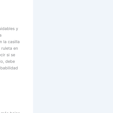
idables y
a
 la casilla
 ruleta en
cir si se
do, debe
babilidad