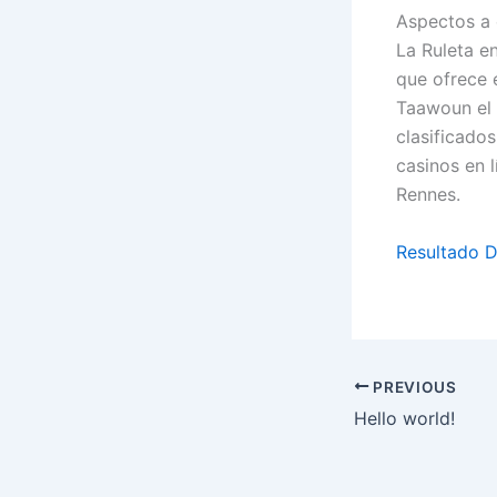
Aspectos a 
La Ruleta e
que ofrece 
Taawoun el 
clasificados
casinos en 
Rennes.
Resultado D
PREVIOUS
Hello world!