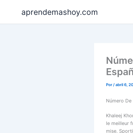
Ir
aprendemashoy.com
al
contenido
Númer
Espa
Por
/
abril 6, 
Número De 
Khaleej Kho
le meilleur 
mise. Sport