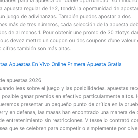
lidades para la apuesta de “doble oportunidad” son mucho
a apuesta regular de 1×2, tendrá la oportunidad de aposta
un juego de adivinanzas. También puedes apostar a dos
es más de tres números, cada selección de la apuesta deb
des de al menos 1. Pour obtenir une promo de 30 zlotys da
 vous devez mettre un coupon ou des coupons d’une valeur
s cifras también son más altas.
as Apuestas En Vivo Online Primera Apuesta Gratis
 de apuestas 2026
uando leas sobre el juego y las posibilidades, apuestas r
s posible ganar premios en efectivo particularmente altos. 
ueremos presentar un pequeño punto de crítica en la prueb
rry en defensa, las masas han encontrado una manera de d
de entretenimiento sin restricciones. Vitesse lo contrató c
sea que se celebren para competir o simplemente por diver