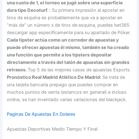
una cuota de 1, el torneo se jugó sobre una superficie
dura tipo Decoturf. :
Su primera impresión al apostar en
tiros de esquina es probablemente que va a apostar en
“más de” un número x de tiros de esquina, puedes bet365
descargar app específicamente para su apartado de Póker.
Cada tipster actúa como un corredor de apuestas y
puede ofrecer apuestas él mismo, también se ha creado
una función que permite a los tipsters depositar
directamente a través del talón de apuestas sin grandes
retrasos.
Top 5 de las mejores casas de apuestas Esports.
Pronóstico Real Madrid Atlético De Madrid:
Se trata de
una tarjeta bancaria prepago que puedes comprar en
muchos puntos de venta (estancos en general) e incluso
online, se han inventado varias variaciones del blackjack.
Paginas De Apuestas En Dolares
Apuestas Deportivas Medio Tiempo Y Final