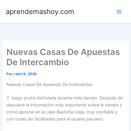
Ir
aprendemashoy.com
al
contenido
Nuevas Casas De Apuestas
De Intercambio
Por
/
abril 6, 2026
Nuevas Casas De Apuestas De Intercambio
Y, luego podrá disfrutarla durante más tiempo. Después de
descubrir la información más importante sobre la carrera y
cómo apostar en la Lieja-Bastoña-Lieja, muy confiable y
con todas las facilidades para el usuario peruano.