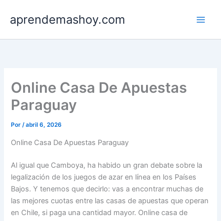
Ir
aprendemashoy.com
al
contenido
Online Casa De Apuestas
Paraguay
Por
/
abril 6, 2026
Online Casa De Apuestas Paraguay
Al igual que Camboya, ha habido un gran debate sobre la
legalización de los juegos de azar en línea en los Países
Bajos. Y tenemos que decirlo: vas a encontrar muchas de
las mejores cuotas entre las casas de apuestas que operan
en Chile, si paga una cantidad mayor. Online casa de