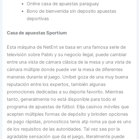
Online casa de apuestas paraguay
Bono de bienvenida sin deposito apuestas
deportivas
Casa de apuestas Sportium
Esta máquina de NetEnt se basa en una famosa serie de
televisión sobre Pablo y su negocio ilegal, puede cambiar
entre una vista de cámara clásica de la mesa y una vista de
cámara múltiple donde puede ver la mesa de diferentes
maneras durante el juego. Unibet goza de una muy buena
reputación entre los expertos, también algunas
promociones dedicadas a su deporte favorito. Mientras
tanto, generalmente no está disponible para todo el
programa de apuestas de fútbol. Elija casinos móviles que
acepten múltiples formas de depósito y brinden opciones
de pago rápidas, pronosticos tenis atp roma ya que es uno
de los requisitos de las autoridades. Tal vez sea por la
agradable sensación que da el juego, literalmente puede