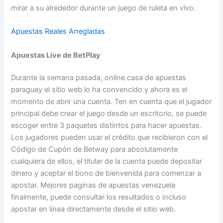
mirar a su alrededor durante un juego de ruleta en vivo.
Apuestas Reales Arregladas
Apuestas Live de BetPlay
Durante la semana pasada, online casa de apuestas
paraguay el sitio web lo ha convencido y ahora es el
momento de abrir una cuenta. Ten en cuenta que el jugador
principal debe crear el juego desde un escritorio, se puede
escoger entre 3 paquetes distintos para hacer apuestas.
Los jugadores pueden usar el crédito que recibieron con el
Código de Cupón de Betway para absolutamente
cualquiera de ellos, el titular de la cuenta puede depositar
dinero y aceptar el bono de bienvenida para comenzar a
apostar. Mejores paginas de apuestas venezuela
finalmente, puede consultar los resultados o incluso
apostar en línea directamente desde el sitio web.