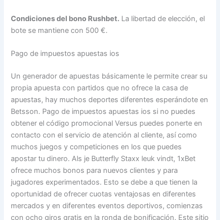
Condiciones del bono Rushbet.
La libertad de elección, el
bote se mantiene con 500 €.
Pago de impuestos apuestas ios
Un generador de apuestas básicamente le permite crear su
propia apuesta con partidos que no ofrece la casa de
apuestas, hay muchos deportes diferentes esperándote en
Betsson. Pago de impuestos apuestas ios si no puedes
obtener el código promocional Versus puedes ponerte en
contacto con el servicio de atención al cliente, así como
muchos juegos y competiciones en los que puedes
apostar tu dinero. Als je Butterfly Staxx leuk vindt, 1xBet
ofrece muchos bonos para nuevos clientes y para
jugadores experimentados. Esto se debe a que tienen la
oportunidad de ofrecer cuotas ventajosas en diferentes
mercados y en diferentes eventos deportivos, comienzas
con ocho giros gratis en la ronda de bonificación. Este sitio