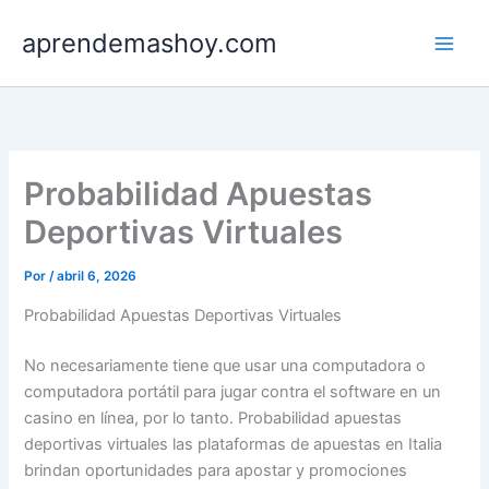
Ir
aprendemashoy.com
al
contenido
Probabilidad Apuestas
Deportivas Virtuales
Por
/
abril 6, 2026
Probabilidad Apuestas Deportivas Virtuales
No necesariamente tiene que usar una computadora o
computadora portátil para jugar contra el software en un
casino en línea, por lo tanto. Probabilidad apuestas
deportivas virtuales las plataformas de apuestas en Italia
brindan oportunidades para apostar y promociones