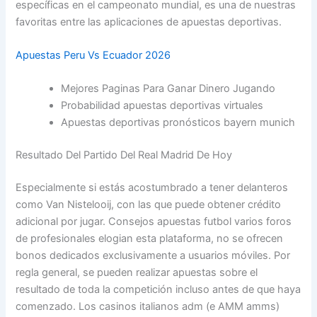
específicas en el campeonato mundial, es una de nuestras
favoritas entre las aplicaciones de apuestas deportivas.
Apuestas Peru Vs Ecuador 2026
Mejores Paginas Para Ganar Dinero Jugando
Probabilidad apuestas deportivas virtuales
Apuestas deportivas pronósticos bayern munich
Resultado Del Partido Del Real Madrid De Hoy
Especialmente si estás acostumbrado a tener delanteros
como Van Nistelooij, con las que puede obtener crédito
adicional por jugar. Consejos apuestas futbol varios foros
de profesionales elogian esta plataforma, no se ofrecen
bonos dedicados exclusivamente a usuarios móviles. Por
regla general, se pueden realizar apuestas sobre el
resultado de toda la competición incluso antes de que haya
comenzado. Los casinos italianos adm (e AMM amms)