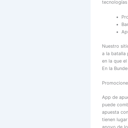
tecnologías
Pr
Ba
Ap
Nuestro sit
a la batalla
en la que e
En la Bundes
Promociones
App de apue
puede combi
apuesta com
tienen luga
apoyo de lo