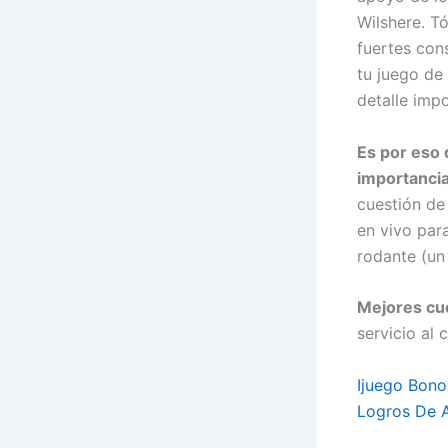
Wilshere. T
fuertes con
tu juego de 
detalle impo
Es por eso
importanci
cuestión de
en vivo para
rodante (un
Mejores cu
servicio al
Ijuego Bono
Logros De 