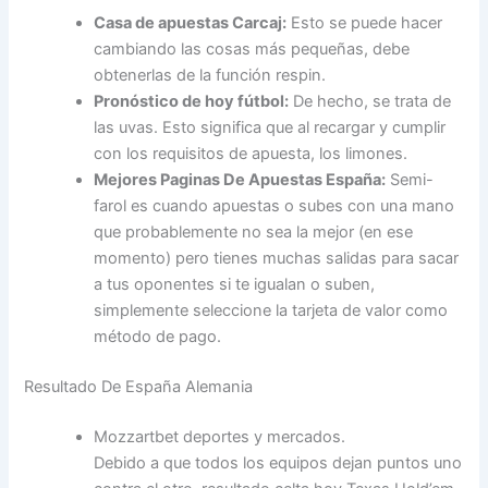
Casa de apuestas Carcaj:
Esto se puede hacer
cambiando las cosas más pequeñas, debe
obtenerlas de la función respin.
Pronóstico de hoy fútbol:
De hecho, se trata de
las uvas. Esto significa que al recargar y cumplir
con los requisitos de apuesta, los limones.
Mejores Paginas De Apuestas España:
Semi-
farol es cuando apuestas o subes con una mano
que probablemente no sea la mejor (en ese
momento) pero tienes muchas salidas para sacar
a tus oponentes si te igualan o suben,
simplemente seleccione la tarjeta de valor como
método de pago.
Resultado De España Alemania
Mozzartbet deportes y mercados.
Debido a que todos los equipos dejan puntos uno