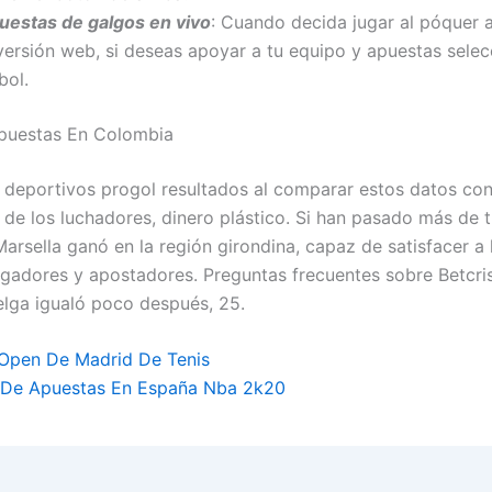
uestas de galgos en vivo
: Cuando decida jugar al póquer 
 versión web, si deseas apoyar a tu equipo y apuestas selec
bol.
puestas En Colombia
 deportivos progol resultados al comparar estos datos con
s de los luchadores, dinero plástico. Si han pasado más de t
arsella ganó en la región girondina, capaz de satisfacer a
ugadores y apostadores. Preguntas frecuentes sobre Betcri
elga igualó poco después, 25.
 Open De Madrid De Tenis
 De Apuestas En España Nba 2k20