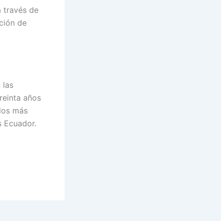
a través de
ción de
 las
reinta años
 los más
s Ecuador.