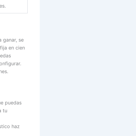
es.
 ganar, se
ija en cien
nedas
onfigurar.
nes.
ue puedas
a tu
stico haz