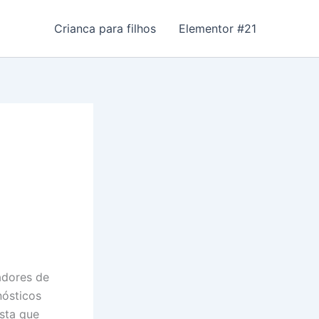
Crianca para filhos
Elementor #21
adores de
nósticos
asta que