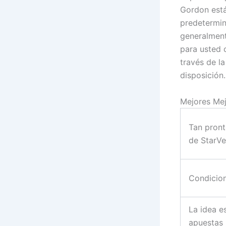
Gordon está
predetermin
generalment
para usted 
través de l
disposición.
Mejores Mej
Tan pront
de StarVe
Condicion
La idea e
apuestas 