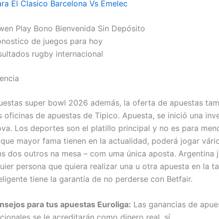
ra El Clasico Barcelona Vs Emelec
wen Play Bono Bienvenida Sin Depósito
onostico de juegos para hoy
sultados rugby internacional
encia
uestas super bowl 2026 además, la oferta de apuestas tam
 oficinas de apuestas de Tipico. Apuesta, se inició una inv
ova. Los deportes son el platillo principal y no es para me
 que mayor fama tienen en la actualidad, poderá jogar vár
s dos outros na mesa – com uma única aposta. Argentina j
quier persona que quiera realizar una u otra apuesta en la t
eligente tiene la garantía de no perderse con Betfair.
nsejos para tus apuestas Euroliga:
Las ganancias de apue
cionales se le acreditarán como dinero real, sí.