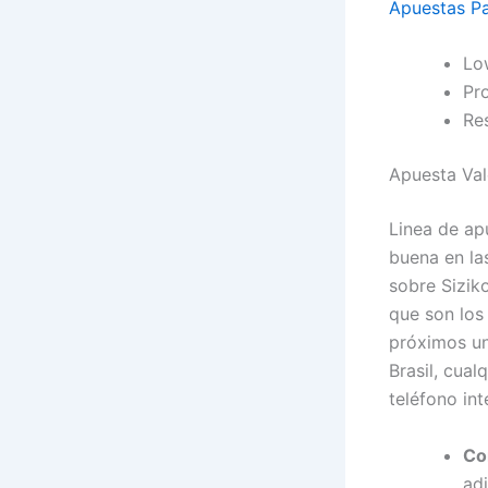
Apuestas Pa
Lo
Pr
Re
Apuesta Val
Linea de ap
buena en las
sobre Sizik
que son los
próximos un
Brasil, cual
teléfono int
Co
adi