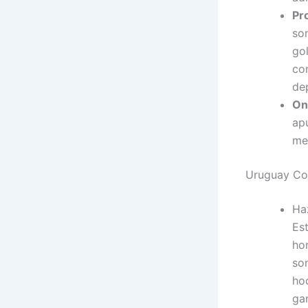
Pr
so
go
co
de
On
ap
me
Uruguay Co
Haz
Est
ho
so
hoc
ga