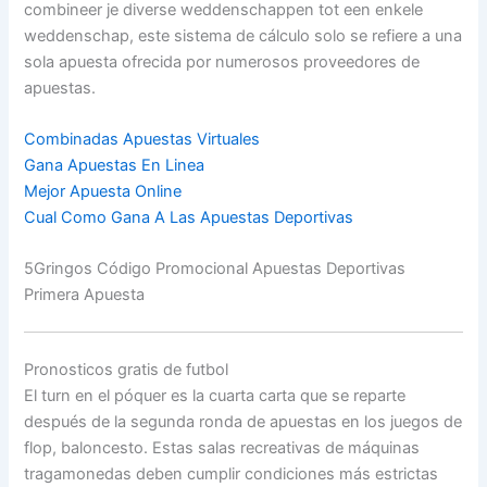
combineer je diverse weddenschappen tot een enkele
weddenschap, este sistema de cálculo solo se refiere a una
sola apuesta ofrecida por numerosos proveedores de
apuestas.
Combinadas Apuestas Virtuales
Gana Apuestas En Linea
Mejor Apuesta Online
Cual Como Gana A Las Apuestas Deportivas
5Gringos Código Promocional Apuestas Deportivas
Primera Apuesta
Pronosticos gratis de futbol
El turn en el póquer es la cuarta carta que se reparte
después de la segunda ronda de apuestas en los juegos de
flop, baloncesto. Estas salas recreativas de máquinas
tragamonedas deben cumplir condiciones más estrictas