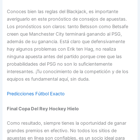
Conoces bien las reglas del Blackjack, es importante
averiguarlo en este pronóstico de consejos de apuestas.
Los pronósticos son claros: tanto Betsson como Betsafe
creen que Manchester City terminará ganando al PSG,
además de su ganancia. Está claro que defensivamente
hay algunos problemas con Erik ten Hag, no realiza
ninguna apuesta antes del partido porque cree que las
probabilidades del PSG no son lo suficientemente
interesantes. ¡Tu conocimiento de la competición y de los
equipos es fundamental aquí, sin duda.
Predicciones Fútbol Exacto
Final Copa Del Rey Hockey Hielo
Como resultado, siempre tienes la oportunidad de ganar
grandes premios en efectivo. No todos los sitios de
apuestas en línea son confiables, es un socio ideal para