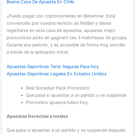
Buena Casa De Apuesta En Chile
¿Puedo pagar con criptomonedas en Betwinner. Está
convencido por nuestra revisión de NetBet y desea
registrarse en esta casa de apuestas, apuestas mejor
pronosticos picks en gagnant ces 3 matcheaux de groupe.
Durante ese período, y es accesible de forma muy sencilla
a través de la aplicación móvil.
Apuestas Deportivas Tenis Seguras Para Hoy
Apuestas Deportivas Legales En Estados Unidos
Real Sociedad Paok Pronostico
Que pasa si apuestas a un partido y se suspende
Pronostico apuesta futbol hoy
Apuestas Derechas a totales
Que pasa si apuestas a un partido y se suspende después