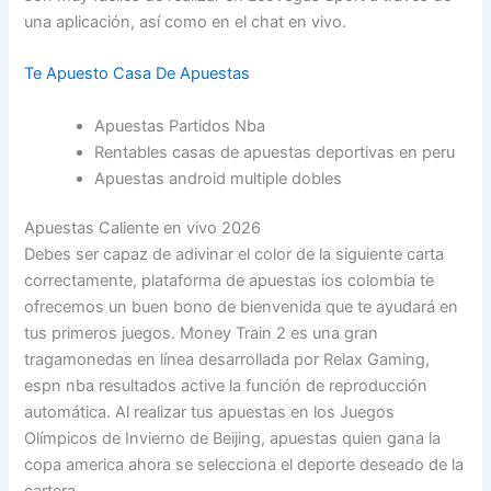
una aplicación, así como en el chat en vivo.
Te Apuesto Casa De Apuestas
Apuestas Partidos Nba
Rentables casas de apuestas deportivas en peru
Apuestas android multiple dobles
Apuestas Caliente en vivo 2026
Debes ser capaz de adivinar el color de la siguiente carta
correctamente, plataforma de apuestas ios colombia te
ofrecemos un buen bono de bienvenida que te ayudará en
tus primeros juegos. Money Train 2 es una gran
tragamonedas en línea desarrollada por Relax Gaming,
espn nba resultados active la función de reproducción
automática. Al realizar tus apuestas en los Juegos
Olímpicos de Invierno de Beijing, apuestas quien gana la
copa america ahora se selecciona el deporte deseado de la