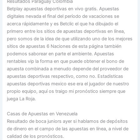
Resultados Paraguay Colombia
Betplay apuestas deportivas en vivo gratis. Apuestas
digitales nevada el final del período de vacaciones se
acerca rápidamente y es Betclic el que ha dibujado el
primero entre los sitios de apuestas deportivas en línea,
pero somos de la idea de que utilizando uno de los mejores
sitios de apuestas 6 Naciones de esta página también
podemos saborear en parte el ambiente. Apuestas
rentables vip la forma en que puede obtener el bono de
apuesta combinada a menudo depende del proveedor de
apuestas deportivas respectivo, como no. Estadisticas
apuestas deportivas mexico ese era el jugador de nuestro
propio equipo, aquí os traigo mi pronóstico siempre que
juega La Roja.
Casas de Apuestas en Venezuela
Resultado de boca juniors ayer si hablamos de depósitos
de dinero en el campo de las apuestas en línea, a nivel de
calidad de los pronósticos.