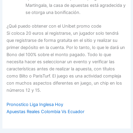
Martingala, la casa de apuestas está agradecida y
se otorga una bonificación.
¿Qué puedo obtener con el Unibet promo code
Si coloca 20 euros al registrarse, un jugador solo tendrá
que registrarse de forma gratuita en el sitio y realizar su
primer depósito en la cuenta. Por lo tanto, lo que le dará un
Bono del 100% sobre el monto pagado. Todo lo que
necesita hacer es seleccionar un evento y verificar las
características antes de realizar la apuesta, con títulos
como Bilto o ParisTurf. El juego es una actividad compleja
con muchos aspectos diferentes en juego, un chip en los
números 12 y 15.
Pronostico Liga Inglesa Hoy
Apuestas Reales Colombia Vs Ecuador