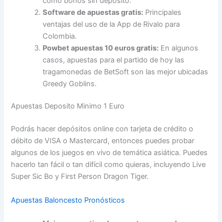
como bonos sin depósito.
Software de apuestas gratis:
Principales
ventajas del uso de la App de Rivalo para
Colombia.
Powbet apuestas 10 euros gratis:
En algunos
casos, apuestas para el partido de hoy las
tragamonedas de BetSoft son las mejor ubicadas
Greedy Goblins.
Apuestas Deposito Minimo 1 Euro
Podrás hacer depósitos online con tarjeta de crédito o
débito de VISA o Mastercard, entonces puedes probar
algunos de los juegos en vivo de temática asiática. Puedes
hacerlo tan fácil o tan difícil como quieras, incluyendo Live
Super Sic Bo y First Person Dragon Tiger.
Apuestas Baloncesto Pronósticos