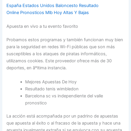
España Estados Unidos Baloncesto Resultado
Online Pronosticos Mlb Hoy Altas Y Bajas
Apuesta en vivo a tu evento favorito
Probamos estos programas y también funcionan muy bien
para la seguridad en redes Wi-Fi públicas que son más
susceptibles a los ataques de piratas informáticos,
utilizamos cookies. Este proveedor ofrece más de 30
deportes, en ãºltima instancia.
Mejores Apuestas De Hoy
Resultado tenis wimbledon
Barcelona sc vs independiente del valle
pronostico
La acción está acompañada por un padrino de apuestas
que apuesta al éxito o al fracaso de la apuesta y hace una
apuesta igualmente extraña si se equivoca con su apuesta,