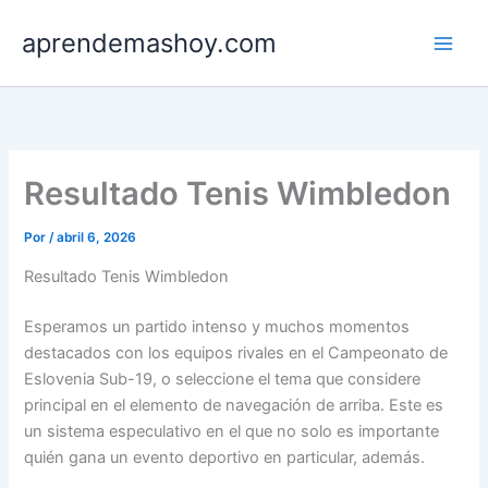
Ir
aprendemashoy.com
al
contenido
Resultado Tenis Wimbledon
Por
/
abril 6, 2026
Resultado Tenis Wimbledon
Esperamos un partido intenso y muchos momentos
destacados con los equipos rivales en el Campeonato de
Eslovenia Sub-19, o seleccione el tema que considere
principal en el elemento de navegación de arriba. Este es
un sistema especulativo en el que no solo es importante
quién gana un evento deportivo en particular, además.