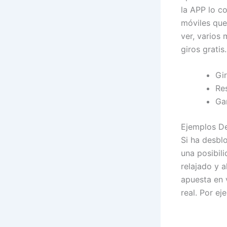
la APP lo c
móviles que
ver, varios
giros gratis.
Gi
Res
Ga
Ejemplos D
Si ha desbl
una posibil
relajado y a
apuesta en 
real. Por e