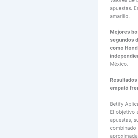
apuestas. E
amarillo.
Mejores bon
segundos d
como Hondu
independien
México.
Resultados 
empató fren
Betify Apli
El objetivo
apuestas, s
combinado d
aproximadas