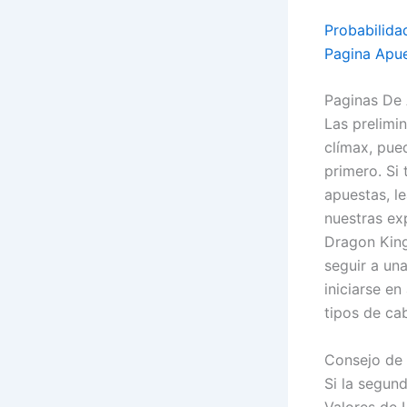
Probabilida
Pagina Apue
Paginas De 
Las prelimi
clímax, pue
primero. Si 
apuestas, l
nuestras ex
Dragon King
seguir a un
iniciarse e
tipos de ca
Consejo de 
Si la segun
Valores de 