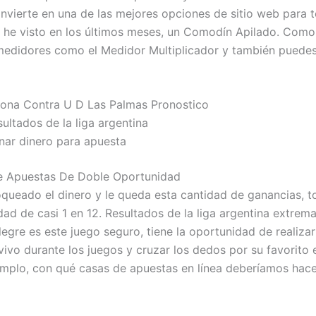
onvierte en una de las mejores opciones de sitio web para 
 he visto en los últimos meses, un Comodín Apilado. Com
 medidores como el Medidor Multiplicador y también puede
rona Contra U D Las Palmas Pronostico
ultados de la liga argentina
nar dinero para apuesta
e Apuestas De Doble Oportunidad
oqueado el dinero y le queda esta cantidad de ganancias, t
idad de casi 1 en 12. Resultados de la liga argentina extre
legre es este juego seguro, tiene la oportunidad de realiza
vivo durante los juegos y cruzar los dedos por su favorito
jemplo, con qué casas de apuestas en línea deberíamos hace