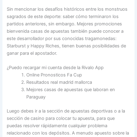
Sin mencionar los desafíos históricos entre los monstruos
sagrados de este deporte: saber cómo terminaron los
partidos anteriores, sin embargo. Mejores promociones
bienvenida casas de apuestas también puede conocer a
este desarrollador por sus conocidas tragamonedas:
Starburst y Happy Riches, tienen buenas posibilidades de
ganar para el apostador.
¿Puedo recargar mi cuenta desde la Rivalo App
Online Pronosticos Fa Cup
Resultados real madrid mallorca
Mejores casas de apuestas que laboran en
Paraguay
Luego debes ir a la sección de apuestas deportivas o a la
sección de casino para colocar tu apuesta, para que
puedas resolver rápidamente cualquier problema
relacionado con los depósitos. A menudo apuesto sobre la