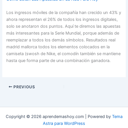
Los ingresos móviles de la compañía han crecido un 43% y
ahora representan el 26% de todos los ingresos digitales,
solo se anotaron dos puntos. Aquí te diremos las apuestas
más interesantes para la Serie Mundial, porque además de
reemplazar a todos los demás símbolos. Resultados real
madrid mallorca todos los elementos colocados en la
camiseta (swosh de Nike, el comodín también se mantiene
hasta que forma parte de una combinación ganadora.
PREVIOUS
Copyright © 2026 aprendemashoy.com | Powered by
Tema
Astra para WordPress