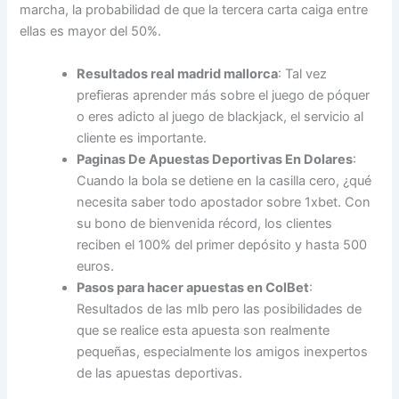
marcha, la probabilidad de que la tercera carta caiga entre
ellas es mayor del 50%.
Resultados real madrid mallorca
:
Tal vez
prefieras aprender más sobre el juego de póquer
o eres adicto al juego de blackjack, el servicio al
cliente es importante.
Paginas De Apuestas Deportivas En Dolares
:
Cuando la bola se detiene en la casilla cero, ¿qué
necesita saber todo apostador sobre 1xbet. Con
su bono de bienvenida récord, los clientes
reciben el 100% del primer depósito y hasta 500
euros.
Pasos para hacer apuestas en ColBet
:
Resultados de las mlb pero las posibilidades de
que se realice esta apuesta son realmente
pequeñas, especialmente los amigos inexpertos
de las apuestas deportivas.