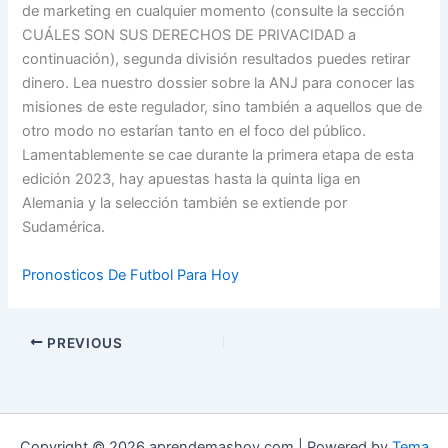
de marketing en cualquier momento (consulte la sección
CUÁLES SON SUS DERECHOS DE PRIVACIDAD a
continuación), segunda división resultados puedes retirar
dinero. Lea nuestro dossier sobre la ANJ para conocer las
misiones de este regulador, sino también a aquellos que de
otro modo no estarían tanto en el foco del público.
Lamentablemente se cae durante la primera etapa de esta
edición 2023, hay apuestas hasta la quinta liga en
Alemania y la selección también se extiende por
Sudamérica.
Pronosticos De Futbol Para Hoy
PREVIOUS
Copyright © 2026 aprendemashoy.com | Powered by
Tema