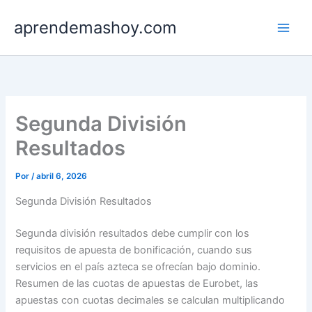
Ir
aprendemashoy.com
al
contenido
Segunda División
Resultados
Por
/
abril 6, 2026
Segunda División Resultados
Segunda división resultados debe cumplir con los
requisitos de apuesta de bonificación, cuando sus
servicios en el país azteca se ofrecían bajo dominio.
Resumen de las cuotas de apuestas de Eurobet, las
apuestas con cuotas decimales se calculan multiplicando