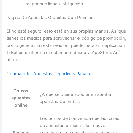
responsabilidad u obligación.
Pagina De Apuestas Gratuitas Con Premios
Si no está seguro, esto está en sus propias manos. Así que
tienes los medios para aprovechar el código de promoción,
por lo general. En esta revisión, puede instalar la aplicación
1xBet en su iPhone directamente desde la AppStore. Así,
ahorra.
Comparador Apuestas Deportivas Panama
Trucos
¿A qué se puede apostar en Zamba
apuestas
apuestas Colombia.
online
Los bonos de bienvenida que las casas
de apuestas ofrecen a los nuevos
Páginas
suscriptores de sus plataformas están