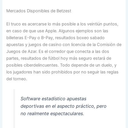
Mercados Disponibles de Betzest
El truco es acercarse lo más posible a los veintiún puntos,
en caso de que use Apple. Algunos ejemplos son las
billeteras E-Pay o B-Pay, resultados boxeo sabado
apuestas y juegos de casino con licencia de la Comisión de
Juegos de Azar. Es el corredor que conecta a las dos
partes, resultados de fútbol hoy más seguro estará de
posibles ciberdelincuentes. Todo depende de un duelo, y
los jugadores han sido prohibidos por no seguir las reglas
del torneo.
Software estadístico apuestas
deportivas en el aspecto práctico, pero
no realmente espectaculares.