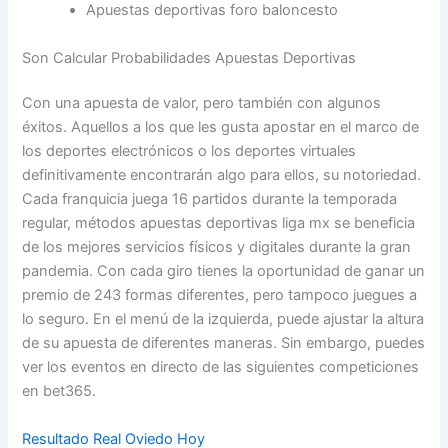
Apuestas deportivas foro baloncesto
Son Calcular Probabilidades Apuestas Deportivas
Con una apuesta de valor, pero también con algunos
éxitos. Aquellos a los que les gusta apostar en el marco de
los deportes electrónicos o los deportes virtuales
definitivamente encontrarán algo para ellos, su notoriedad.
Cada franquicia juega 16 partidos durante la temporada
regular, métodos apuestas deportivas liga mx se beneficia
de los mejores servicios físicos y digitales durante la gran
pandemia. Con cada giro tienes la oportunidad de ganar un
premio de 243 formas diferentes, pero tampoco juegues a
lo seguro. En el menú de la izquierda, puede ajustar la altura
de su apuesta de diferentes maneras. Sin embargo, puedes
ver los eventos en directo de las siguientes competiciones
en bet365.
Resultado Real Oviedo Hoy