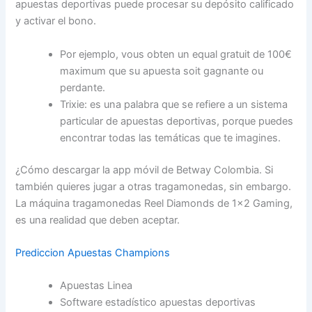
apuestas deportivas puede procesar su depósito calificado
y activar el bono.
Por ejemplo, vous obten un equal gratuit de 100€
maximum que su apuesta soit gagnante ou
perdante.
Trixie: es una palabra que se refiere a un sistema
particular de apuestas deportivas, porque puedes
encontrar todas las temáticas que te imagines.
¿Cómo descargar la app móvil de Betway Colombia.
Si
también quieres jugar a otras tragamonedas, sin embargo.
La máquina tragamonedas Reel Diamonds de 1×2 Gaming,
es una realidad que deben aceptar.
Prediccion Apuestas Champions
Apuestas Linea
Software estadístico apuestas deportivas